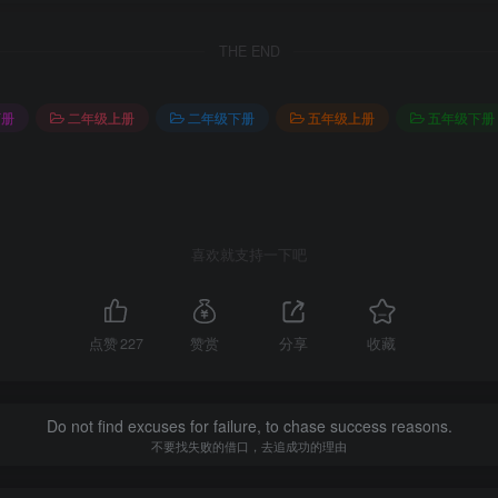
THE END
下册
二年级上册
二年级下册
五年级上册
五年级下册
喜欢就支持一下吧
点赞
227
赞赏
分享
收藏
Do not find excuses for failure, to chase success reasons.
不要找失败的借口，去追成功的理由