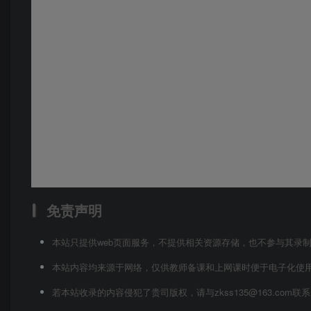
免责声明
本站只提供web页面服务，不提供相关资源存储，也不参与其录
本站内容均来源于网络，仅供教师备课和上网课时便于电子化使
若本站收录的内容侵犯了贵司版权，请与zkss135@163.co