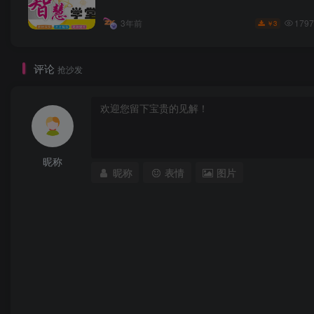
1797
3年前
3
￥
评论
抢沙发
昵称
昵称
表情
图片