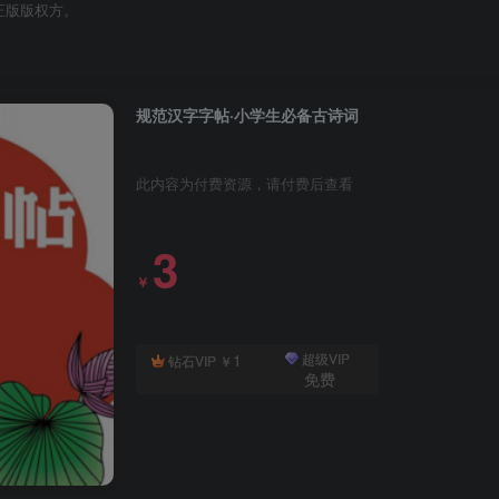
正版版权方。
规范汉字字帖·小学生必备古诗词
此内容为付费资源，请付费后查看
3
￥
1
超级VIP
钻石VIP
￥
免费