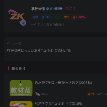
掌控未来
关注
0
3416
0
2
260W+
一个专注于教育的博主！
上一篇
打好双基默写日日清 6年级下册 英语PEP版
相关推荐
教材帮 7年级上册 语文人教版(2023秋)
2954
3年前
3
￥
智慧学堂 5年级上册 语文部编版