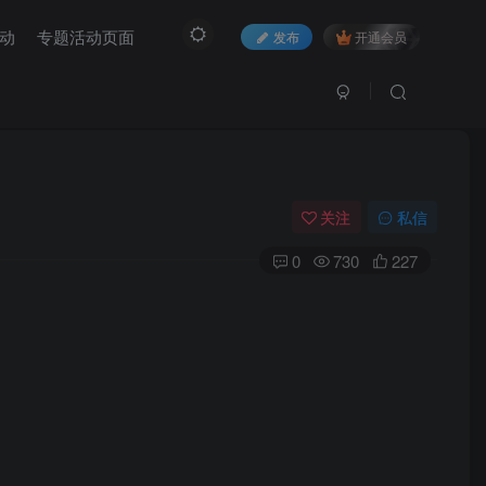
动
专题活动页面
发布
开通会员
关注
私信
0
730
227