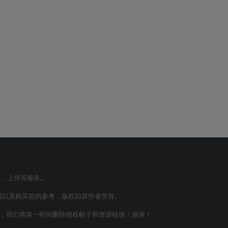
制、上传等服务
。
用以及购买前的参考，版权归原作者所有。
m联系，我们将第一时间删除侵权帖子和资源链接！谢谢！