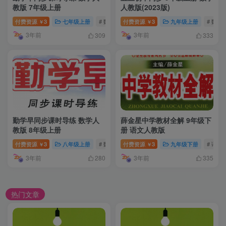
教版 7年级上册
人教版(2023版)
付费资源
3
七年级上册
# 数学
付费资源
3
九年级上册
# 数学
￥
￥
3年前
3年前
309
333
勤学早同步课时导练 数学人
薛金星中学教材全解 9年级下
教版 8年级上册
册 语文人教版
付费资源
3
八年级上册
# 数学
付费资源
3
九年级下册
# 语文
￥
￥
3年前
3年前
280
335
热门文章