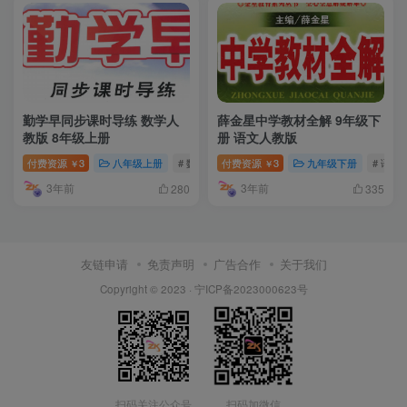
勤学早同步课时导练 数学人
薛金星中学教材全解 9年级下
教版 8年级上册
册 语文人教版
付费资源
3
八年级上册
# 数学
付费资源
3
九年级下册
# 语文
￥
￥
3年前
3年前
280
335
友链申请
免责声明
广告合作
关于我们
Copyright © 2023 ·
宁ICP备2023000623号
扫码关注公众号
扫码加微信