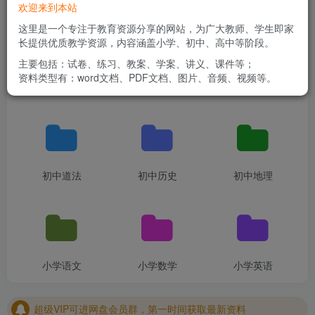
欢迎来到本站
这里是一个专注于教育资源分享的网站，为广大教师、学生即家
长提供优质教学资源，内容涵盖小学、初中、高中等阶段。
主要包括：试卷、练习、教案、学案、讲义、课件等；
资料类型有：word文档、PDF文档、图片、音频、视频等。
初中物理
初中化学
初中生物
初中道法
初中历史
初中地理
超级VIP可进网盘会员群，第一时间获取最新资料
小学语文
小学数学
小学英语
超级VIP可进网盘会员群，第一时间获取最新资料
超级VIP可进网盘会员群，第一时间获取最新资料