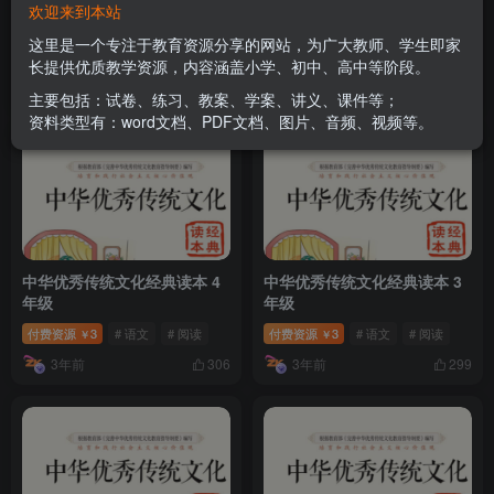
中华优秀传统文化经典读本 6
中华优秀传统文化经典读本 5
欢迎来到本站
年级
年级
这里是一个专注于教育资源分享的网站，为广大教师、学生即家
付费资源
3
# 语文
# 阅读
付费资源
3
# 语文
# 阅读
￥
￥
长提供优质教学资源，内容涵盖小学、初中、高中等阶段。
3年前
3年前
302
208
主要包括：试卷、练习、教案、学案、讲义、课件等；
资料类型有：word文档、PDF文档、图片、音频、视频等。
中华优秀传统文化经典读本 4
中华优秀传统文化经典读本 3
年级
年级
付费资源
3
# 语文
# 阅读
付费资源
3
# 语文
# 阅读
￥
￥
3年前
3年前
306
299