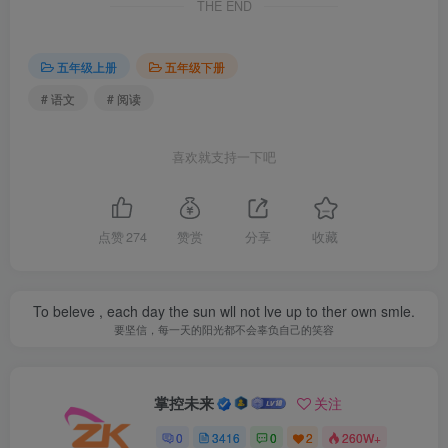
THE END
五年级上册
五年级下册
# 语文
# 阅读
喜欢就支持一下吧
点赞
274
赞赏
分享
收藏
To beleve , each day the sun wll not lve up to ther own smle.
要坚信，每一天的阳光都不会辜负自己的笑容
掌控未来
关注
0
3416
0
2
260W+