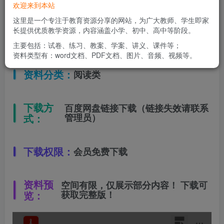
欢迎来到本站
适用年级：
五年级
这里是一个专注于教育资源分享的网站，为广大教师、学生即家
长提供优质教学资源，内容涵盖小学、初中、高中等阶段。
文件类型：
高清PDF
主要包括：试卷、练习、教案、学案、讲义、课件等；
资料类型有：word文档、PDF文档、图片、音频、视频等。
资料分类：
阅读类
下载方
百度网盘链接下载（链接失效请联系
式：
管理员）
下载权限：
会员免费下载
资料预
空间有限，仅展示部分内容！ 下载可
览：
获取完整版！