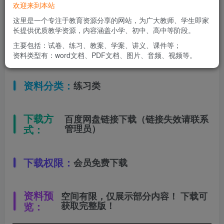
欢迎来到本站
适用年级：
四年级下册
这里是一个专注于教育资源分享的网站，为广大教师、学生即家
长提供优质教学资源，内容涵盖小学、初中、高中等阶段。
主要包括：试卷、练习、教案、学案、讲义、课件等；
文件类型：
高清PDF
资料类型有：word文档、PDF文档、图片、音频、视频等。
资料分类：
练习类
下载方
百度网盘链接下载（链接失效请联系
式：
管理员）
下载权限：
会员免费下载
资料预
空间有限，仅展示部分内容！ 下载可
览：
获取完整版！