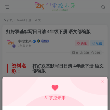
首页
四年级下册
正文
打好双基默写日日清 4年级下册 语文部编版
掌控未来
关注
私信
3年前更新
0
929
216
资料名
打好双基默写日日清 4年级下册 语文
称：
部编版
所属科目：
语文
51掌控未来
教材版本：
人教部编版