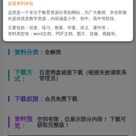
欢迎来到本站
适用年级：
一年级下册
这里是一个专注于教育资源分享的网站，为广大教师、学生即家
长提供优质教学资源，内容涵盖小学、初中、高中等阶段。
主要包括：试卷、练习、教案、学案、讲义、课件等；
文件类型：
高清PDF
资料类型有：word文档、PDF文档、图片、音频、视频等。
资料分类：
全解类
下载方
百度网盘链接下载（链接失效请联系
式：
管理员）
下载权限：
会员免费下载
资料预
空间有限，仅展示部分内容！ 下载可
览：
获取完整版！