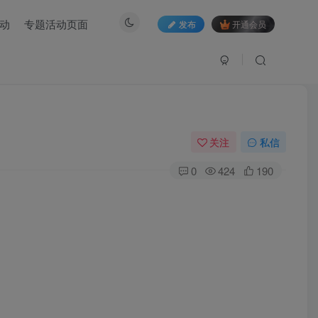
动
专题活动页面
发布
开通会员
关注
私信
0
424
190