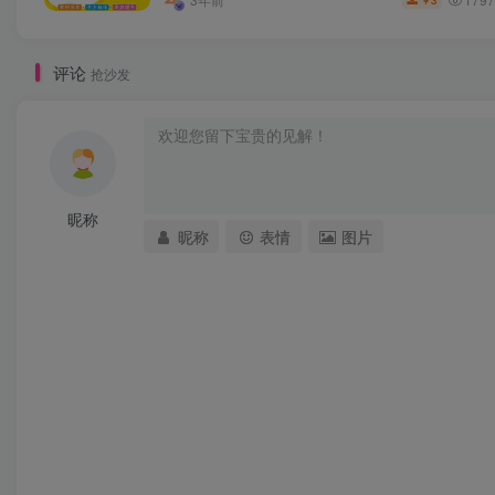
3
￥
评论
抢沙发
昵称
昵称
表情
图片