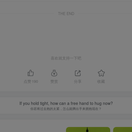
THE END
喜欢就支持一下吧
点赞
190
赞赏
分享
收藏
If you hold tight, how can a free hand to hug now?
你若将过去抱的太紧，怎么能腾出手来拥抱现在？