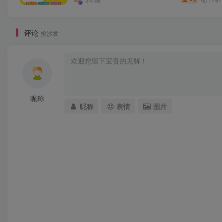
3
￥
评论
抢沙发
昵称
昵称
表情
图片