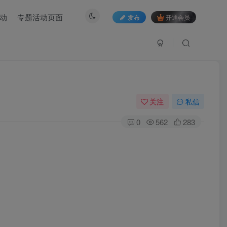
动
专题活动页面
发布
开通会员
关注
私信
0
562
283