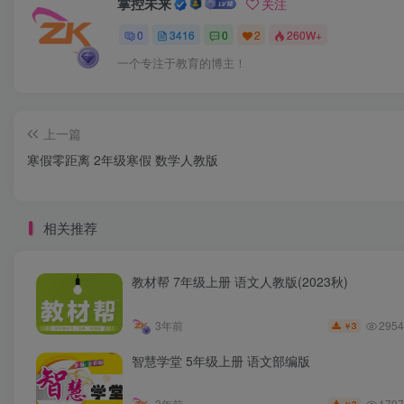
掌控未来
关注
0
3416
0
2
260W+
一个专注于教育的博主！
上一篇
寒假零距离 2年级寒假 数学人教版
相关推荐
教材帮 7年级上册 语文人教版(2023秋)
2954
3年前
3
￥
智慧学堂 5年级上册 语文部编版
1797
3年前