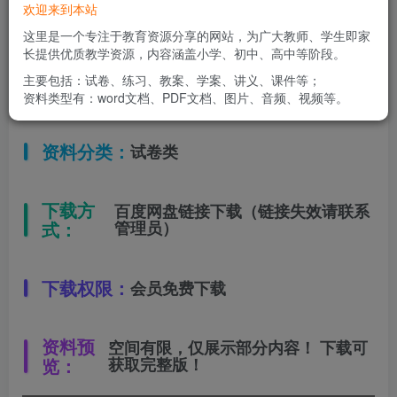
欢迎来到本站
适用年级：
三年级下册
这里是一个专注于教育资源分享的网站，为广大教师、学生即家
长提供优质教学资源，内容涵盖小学、初中、高中等阶段。
主要包括：试卷、练习、教案、学案、讲义、课件等；
文件类型：
高清PDF
资料类型有：word文档、PDF文档、图片、音频、视频等。
资料分类：
试卷类
下载方
百度网盘链接下载（链接失效请联系
式：
管理员）
下载权限：
会员免费下载
资料预
空间有限，仅展示部分内容！ 下载可
览：
获取完整版！