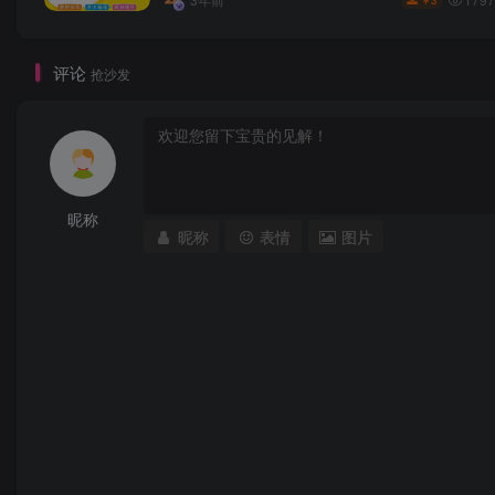
3
￥
评论
抢沙发
昵称
昵称
表情
图片