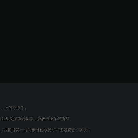
制、上传等服务
。
用以及购买前的参考，版权归原作者所有。
m联系，我们将第一时间删除侵权帖子和资源链接！谢谢！