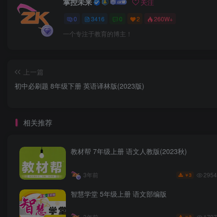
掌控未来
关注
0
3416
0
2
260W+
一个专注于教育的博主！
上一篇
初中必刷题 8年级下册 英语译林版(2023版)
相关推荐
教材帮 7年级上册 语文人教版(2023秋)
2954
3年前
3
￥
智慧学堂 5年级上册 语文部编版
1797
3年前