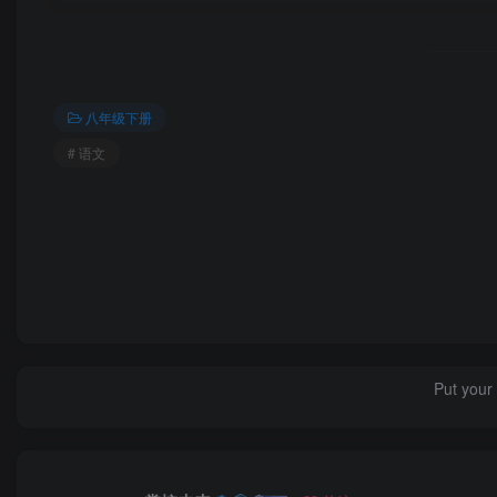
八年级下册
# 语文
Put your 