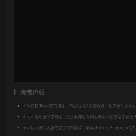
免责声明
本站只提供web页面服务，不提供相关资源存储，也不参与其录
本站内容均来源于网络，仅供教师备课和上网课时便于电子化使
若本站收录的内容侵犯了贵司版权，请与zkss135@163.co