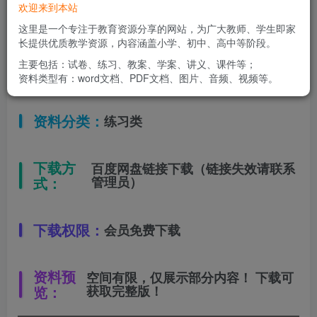
欢迎来到本站
适用年级：
七年级下册
这里是一个专注于教育资源分享的网站，为广大教师、学生即家
长提供优质教学资源，内容涵盖小学、初中、高中等阶段。
主要包括：试卷、练习、教案、学案、讲义、课件等；
文件类型：
高清PDF
资料类型有：word文档、PDF文档、图片、音频、视频等。
资料分类：
练习类
下载方
百度网盘链接下载（链接失效请联系
式：
管理员）
下载权限：
会员免费下载
资料预
空间有限，仅展示部分内容！ 下载可
览：
获取完整版！