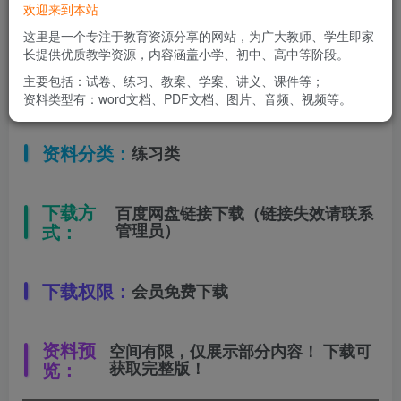
欢迎来到本站
适用年级：
八年级下册
这里是一个专注于教育资源分享的网站，为广大教师、学生即家
长提供优质教学资源，内容涵盖小学、初中、高中等阶段。
主要包括：试卷、练习、教案、学案、讲义、课件等；
文件类型：
高清PDF
资料类型有：word文档、PDF文档、图片、音频、视频等。
资料分类：
练习类
下载方
百度网盘链接下载（链接失效请联系
式：
管理员）
下载权限：
会员免费下载
资料预
空间有限，仅展示部分内容！ 下载可
览：
获取完整版！