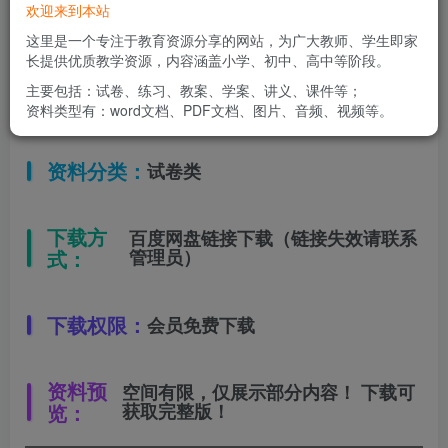
欢迎来到本站
适用年级：
七年级下册
这里是一个专注于教育资源分享的网站，为广大教师、学生即家
长提供优质教学资源，内容涵盖小学、初中、高中等阶段。
主要包括：试卷、练习、教案、学案、讲义、课件等；
文件类型：
高清PDF
资料类型有：word文档、PDF文档、图片、音频、视频等。
资料分类：
试卷类
下载方
百度网盘链接下载（链接失效请联系
式：
管理员）
下载权限：
会员免费下载
资料预
空间有限，仅展示部分内容！ 下载可
览：
获取完整版！