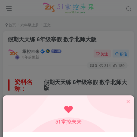
首页
六年级上册
正文
假期天天练 6年级寒假 数学北师大版
掌控未来
关注
私信
3年前更新
0
314
189
资料名
假期天天练 6年级寒假 数学北师大
称：
版
所属科目：
数学
51掌控未来
教材版本：
北师大版