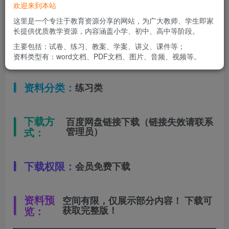
欢迎来到本站
适用年级：
六年级寒假
这里是一个专注于教育资源分享的网站，为广大教师、学生即家
长提供优质教学资源，内容涵盖小学、初中、高中等阶段。
主要包括：试卷、练习、教案、学案、讲义、课件等；
文件类型：
高清PDF
资料类型有：word文档、PDF文档、图片、音频、视频等。
资料分类：
练习类
下载方
百度网盘链接下载（链接失效请联系
式：
管理员）
下载权限：
会员免费下载
资料预
空间有限，仅展示部分内容！ 下载可
览：
获取完整版！