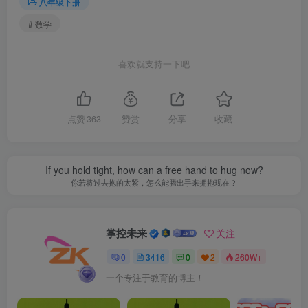
八年级下册
# 数学
喜欢就支持一下吧
点赞
363
赞赏
分享
收藏
If you hold tight, how can a free hand to hug now?
你若将过去抱的太紧，怎么能腾出手来拥抱现在？
掌控未来
关注
0
3416
0
2
260W+
一个专注于教育的博主！