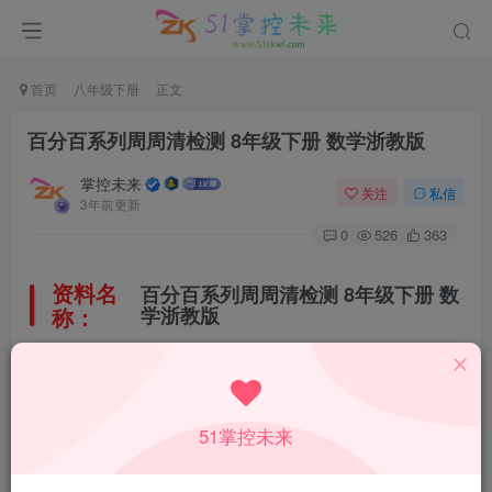
首页
八年级下册
正文
百分百系列周周清检测 8年级下册 数学浙教版
掌控未来
关注
私信
3年前更新
0
526
363
资料名
百分百系列周周清检测 8年级下册 数
称：
学浙教版
所属科目：
数学
51掌控未来
教材版本：
浙教版