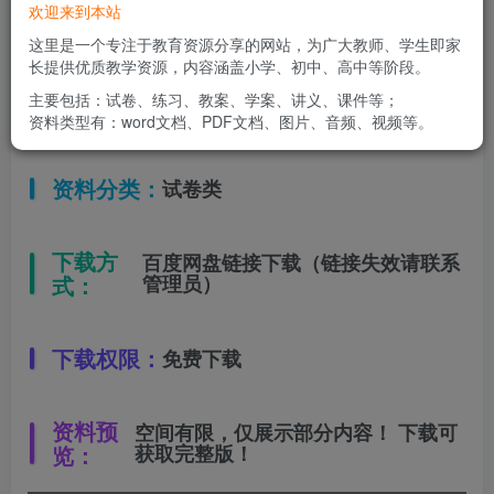
欢迎来到本站
适用年级：
八年级下册
这里是一个专注于教育资源分享的网站，为广大教师、学生即家
长提供优质教学资源，内容涵盖小学、初中、高中等阶段。
主要包括：试卷、练习、教案、学案、讲义、课件等；
文件类型：
高清PDF
资料类型有：word文档、PDF文档、图片、音频、视频等。
资料分类：
试卷类
下载方
百度网盘链接下载（链接失效请联系
式：
管理员）
下载权限：
免费下载
资料预
空间有限，仅展示部分内容！ 下载可
览：
获取完整版！