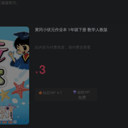
正版版权方。
黄冈小状元作业本 1年级下册 数学人教版
此内容为付费资源，请付费后查看
3
￥
1
超级VIP
钻石VIP
￥
免费