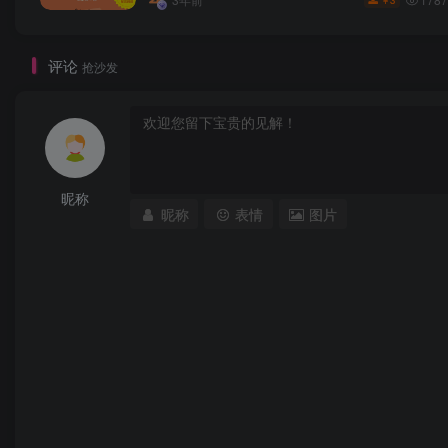
3
￥
评论
抢沙发
昵称
昵称
表情
图片