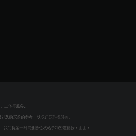
制、上传等服务
。
用以及购买前的参考，版权归原作者所有。
m联系，我们将第一时间删除侵权帖子和资源链接！谢谢！