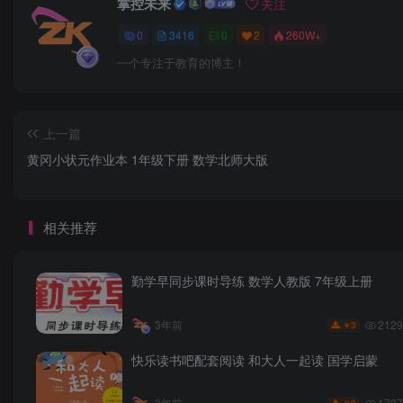
掌控未来
关注
0
3416
0
2
260W+
一个专注于教育的博主！
上一篇
黄冈小状元作业本 1年级下册 数学北师大版
相关推荐
勤学早同步课时导练 数学人教版 7年级上册
2129
3年前
3
￥
快乐读书吧配套阅读 和大人一起读 国学启蒙
1787
3年前