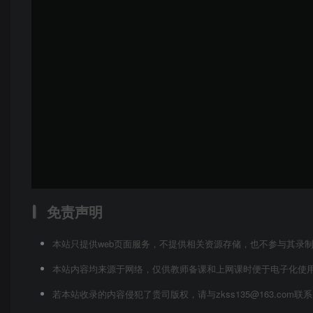
免责声明
本站只提供web页面服务，不提供相关资源存储，也不参与其录
本站内容均来源于网络，仅供教师备课和上网课时便于电子化使
若本站收录的内容侵犯了贵司版权，请与zkss135@163.co