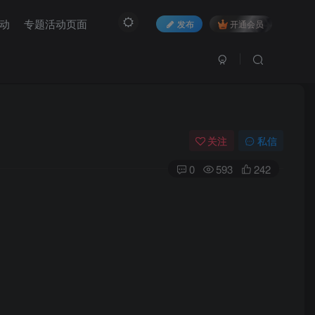
动
专题活动页面
发布
开通会员
关注
私信
0
593
242