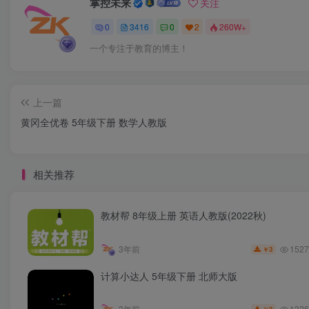
掌控未来
关注
0
3416
0
2
260W+
一个专注于教育的博主！
上一篇
黄冈全优卷 5年级下册 数学人教版
相关推荐
教材帮 8年级上册 英语人教版(2022秋)
1527
3年前
3
￥
计算小达人 5年级下册 北师大版
1326
3年前