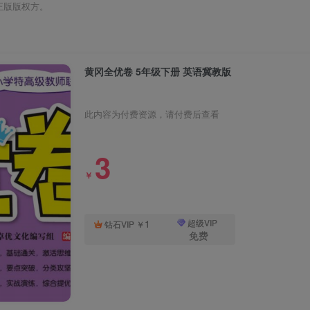
正版版权方。
黄冈全优卷 5年级下册 英语冀教版
此内容为付费资源，请付费后查看
3
￥
1
超级VIP
钻石VIP
￥
免费