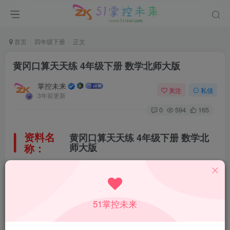
首页
四年级下册
正文
黄冈口算天天练 4年级下册 数学北师大版
掌控未来
关注
私信
3年前更新
0
594
165
资料名
黄冈口算天天练 4年级下册 数学北
称：
师大版
所属科目：
数学
51掌控未来
教材版本：
北师大版