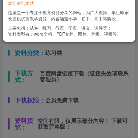
欢迎来到本站
适用年级：
四年级下册
这里是一个专注于教育资源分享的网站，为广大教师、学生即家
长提供优质教学资源，内容涵盖小学、初中、高中等阶段。
主要包括：试卷、练习、教案、学案、讲义、课件等；
文件类型：
高清PDF
资料类型有：word文档、PDF文档、图片、音频、视频等。
资料分类：
练习类
下载方
百度网盘链接下载（链接失效请联系
式：
管理员）
下载权限：
会员免费下载
资料预
空间有限，仅展示部分内容！ 下载可
览：
获取完整版！