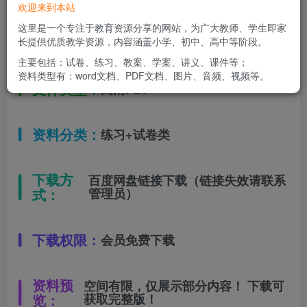
欢迎来到本站
这里是一个专注于教育资源分享的网站，为广大教师、学生即家
适用年级：
长提供优质教学资源，内容涵盖小学、初中、高中等阶段。
一年级下册
主要包括：试卷、练习、教案、学案、讲义、课件等；
资料类型有：word文档、PDF文档、图片、音频、视频等。
文件类型：
高清PDF
资料分类：
练习+试卷类
下载方
百度网盘链接下载（链接失效请联系
式：
管理员）
下载权限：
会员免费下载
资料预
空间有限，仅展示部分内容！ 下载可
览：
获取完整版！