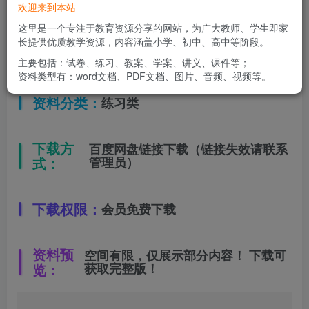
欢迎来到本站
适用年级：
二年级下册
这里是一个专注于教育资源分享的网站，为广大教师、学生即家
长提供优质教学资源，内容涵盖小学、初中、高中等阶段。
文件类型：
高清PDF
主要包括：试卷、练习、教案、学案、讲义、课件等；
资料类型有：word文档、PDF文档、图片、音频、视频等。
资料分类：
练习类
下载方
百度网盘链接下载（链接失效请联系
式：
管理员）
下载权限：
会员免费下载
资料预
空间有限，仅展示部分内容！ 下载可
览：
获取完整版！