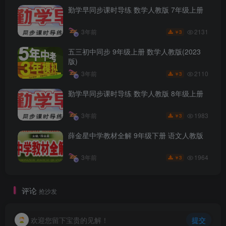
勤学早同步课时导练 数学人教版 7年级上册
2131
3年前
3
￥
五三初中同步 9年级上册 数学人教版(2023
版)
2110
3年前
3
￥
勤学早同步课时导练 数学人教版 8年级上册
1983
3年前
3
￥
薛金星中学教材全解 9年级下册 语文人教版
1964
3年前
3
￥
评论
抢沙发
欢迎您留下宝贵的见解！
提交