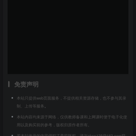
免责声明
本站只提供web页面服务，不提供相关资源存储，也不参与其录
制、上传等服务
。
本站内容均来源于网络，仅供教师备课和上网课时便于电子化使
用以及购买前的参考，版权归原作者所有。
若本站收录的内容侵犯了贵司版权，请与zkss135@163.com联